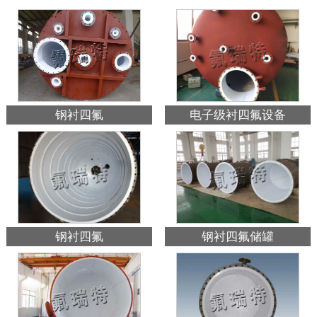
钢衬四氟
电子级衬四氟设备
钢衬四氟
钢衬四氟储罐