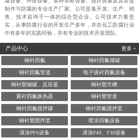
腐设备、环保设备、各种非标设备、搅拌设备及其管道
制作与防腐的专业生产厂家。公司是集开发、生产、销
售、技术咨询于一体的综合型企业。公司技术力量坚
实，从事防腐行业的开发生产多年，并在化工防腐行业
中有多年的实践经验，并有专业的技术开发团队。
产品中心
更多 +
钢衬四氟
钢衬四氟储罐
钢衬四氟管道
电子级衬四氟设备
钢衬塑储罐、反应釜
钢衬塑方槽
紧衬四氟换热器
钢衬塑管道
钢衬四氟搅拌罐
钢衬四氟搅拌桨
钢衬塑搅拌桨
喷涂四氟设备
滚涂PFA设备
滚涂F40、F30设备