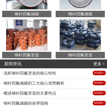
钢衬四氟储罐
钢衬四氟储罐
钢衬四氟管道
钢衬四氟管道
新闻资讯
更多 +
· 浅析钢衬四氟管道的核心特性
MORE+
· 钢衬四氟储罐的三大核心优势解析
MORE+
· 概述钢衬四氟管道的主要特点
MORE+
· 钢衬四氟储罐的保养指南
MORE+